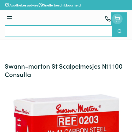
Ga naar de inhoud
Apothekersadvies
Snelle beschikbaarheid
Menu
Zoek
Product, merk, categorie...
Swann-morton St Scalpelmesjes N11 100
Consulta