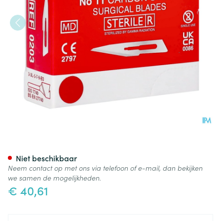
Swann-morton St Scalpelmesj
Niet beschikbaar
Neem contact op met ons via telefoon of e-mail, dan bekijken
we samen de mogelijkheden.
€ 40,61