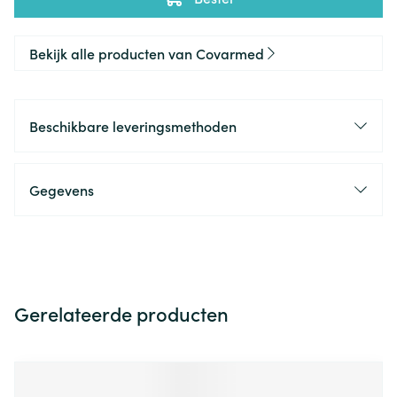
Bekijk alle producten van Covarmed
Beschikbare leveringsmethoden
Gegevens
Gerelateerde producten
Navigeren door de elementen van de carrousel is mogelijk m
Druk om carrousel over te slaan
Druk op om naar carrouselnavigatie te gaan