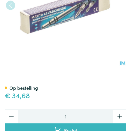
Oogmagneet (magneet+lus)
Op bestelling
€ 34,68
Aantal
Bestel