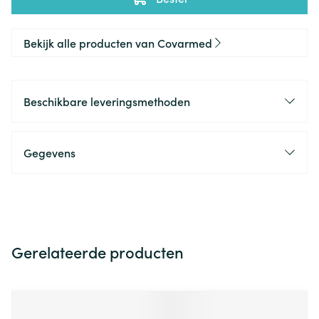
Bekijk alle producten van Covarmed
Beschikbare leveringsmethoden
Gegevens
Gerelateerde producten
Navigeren door de elementen van de carrousel is mogelijk m
Druk om carrousel over te slaan
Druk op om naar carrouselnavigatie te gaan