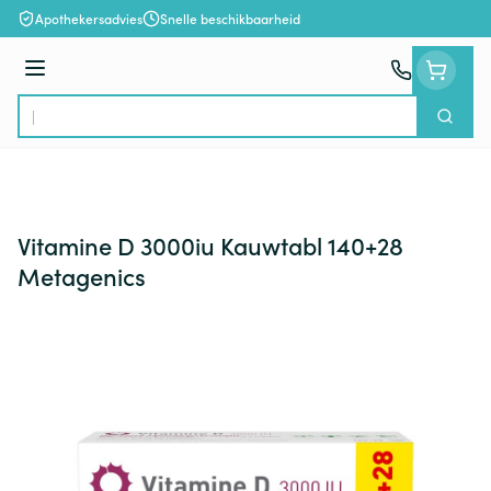
Ga naar de inhoud
Apothekersadvies
Snelle beschikbaarheid
Menu
Zoek
Product, merk, categorie...
Vitamine D 3000iu Kauwtabl 140+28
Metagenics