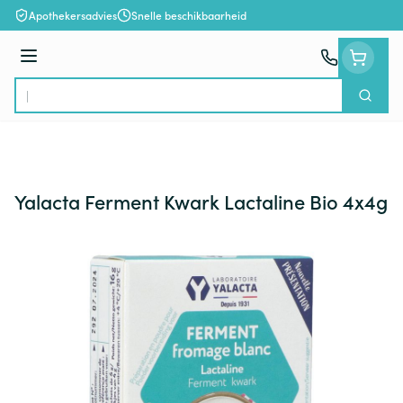
Ga naar de inhoud
Apothekersadvies
Snelle beschikbaarheid
Menu
Zoek
Product, merk, categorie...
Yalacta Ferment Kwark Lactaline Bio 4x4g