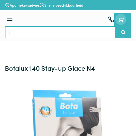
Ga naar de inhoud
Apothekersadvies
Snelle beschikbaarheid
Menu
Zoek
Product, merk, categorie...
Botalux 140 Stay-up Glace N4